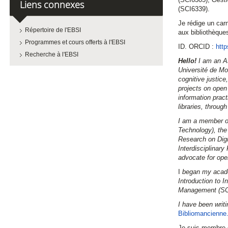
Liens connexes
(SCI6339).
Je rédige un car
Répertoire de l'EBSI
aux bibliothèque
Programmes et cours offerts à l'EBSI
ID. ORCID :
http
Recherche à l'EBSI
Hello!
I am an As
Université de Mon
cognitive justice
projects on open e
information pract
libraries, throug
I am a member of
Technology), the 
Research on Digi
Interdisciplinary
advocate for ope
I
began my academ
Introduction to I
Management (SCI
I have been writi
Bibliomancienne
Je suis membre d