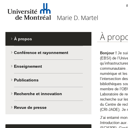
Marie D.
Passer
L
au
R
Université de Montréal
Martel
R
contenu
e
Marie D. Martel
À prop
Menu
À propos
de
Conférence et rayonnement
navigation
Bonjour !
Je sui
(EBSI) de l’Univ
qu’infrastructures
Enseignement
communautaire. Je
numérique et les 
l’intersection de
Publications
bibliothèques sou
membre de l’OBVI
Recherche et innovation
Laboratoire de re
recherche sur le
du Centre de reche
Revue de presse
(CRI-JADE). Je m
J’ai entamé mon 
Introduction aux 
(SCI6305),
Gesti